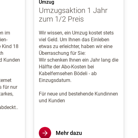
Umzug
Umzugsaktion 1 Jahr
zum 1/2 Preis
en im
Wir wissen, ein Umzug kostet stets
ien-
viel Geld. Um Ihnen das Einleben
e Kind 18
etwas zu erleichter, haben wir eine
ch
Überraschung für Sie:
nd Kunden
Wir schenken Ihnen ein Jahr lang die
Hälfte der Abo-Kosten bei
Kabelfernsehen Bödeli - ab
ernet
Einzugsdatum.
s für nur
arkes,
Für neue und bestehende Kundinnen
und Kunden
abdeckt..
Mehr dazu