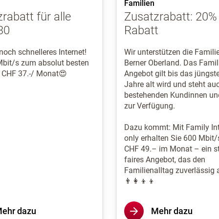
Familien
rabatt für alle
Zusatzrabatt: 20%
30
Rabatt
noch schnelleres Internet!
Wir unterstützen die Famili
Mbit/s zum absolut besten
Berner Oberland. Das Famil
n CHF 37.-/ Monat😍
Angebot gilt bis das jüngst
Jahre alt wird und steht au
bestehenden Kundinnen u
zur Verfügung.
Dazu kommt: Mit Family Int
only erhalten Sie 600 Mbit/
CHF 49.– im Monat – ein st
faires Angebot, das den
Familienalltag zuverlässig 
👨‍👩‍👦‍👦
ehr dazu
Mehr dazu