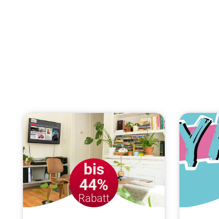
bis
44%
Rabatt