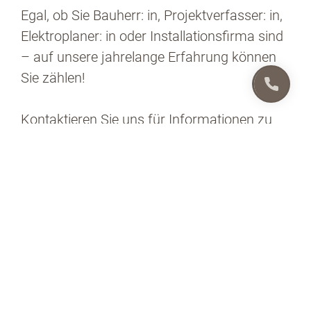
Egal, ob Sie Bauherr: in, Projektverfasser: in,
Elektroplaner: in oder Installationsfirma sind
– auf unsere jahrelange Erfahrung können
Sie zählen!
Kontaktieren Sie uns für Informationen zu
unseren Gebäudetechnik-Lösungen wie
QuickNet für Heizungssteuerung,
Photovoltaik und E-Mobilität. Unser
Projektleiter steht Ihnen gerne zur
Verfügung!