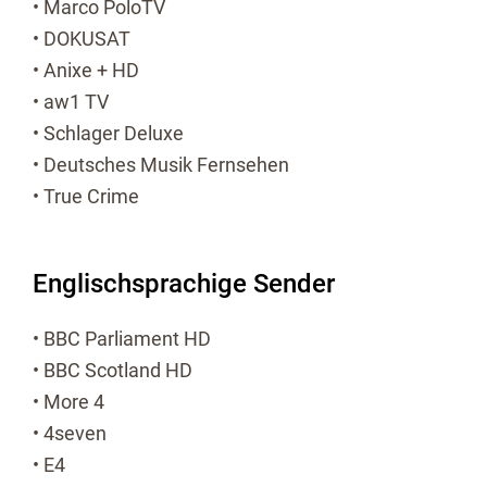
• Marco PoloTV
• DOKUSAT
• Anixe + HD
• aw1 TV
• Schlager Deluxe
• Deutsches Musik Fernsehen
• True Crime
Englischsprachige Sender
• BBC Parliament HD
• BBC Scotland HD
• More 4
• 4seven
• E4