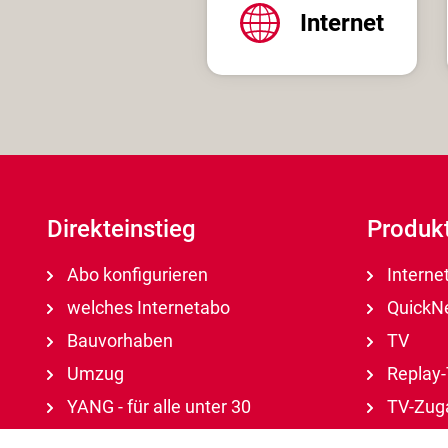
Internet
Direkteinstieg
Produk
Abo konfigurieren
Interne
welches Internetabo
QuickNe
Bauvorhaben
TV
Umzug
Replay
YANG - für alle unter 30
TV-Zuga
Abo für Familien
TV-App