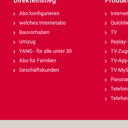
Direkteinstieg
Produk
Abo konfigurieren
Interne
welches Internetabo
QuickNe
Bauvorhaben
TV
Umzug
Replay
YANG - für alle unter 30
TV-Zuga
Abo für Familien
TV-App
Geschäftskunden
TV-MyS
Panora
Telefon
Telefon 