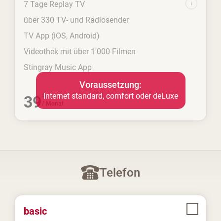
7 Tage Replay TV
über 330 TV- und Radiosender
TV App (iOS, Android)
Videothek mit über 1'000 Filmen
Stingray Music App
Voraussetzung:
Internet standard, comfort oder deLuxe
39
90
CHF
/
Monat
Telefon
basic