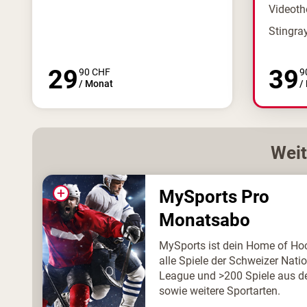
Videoth
Stingra
29
39
90
CHF
9
/
Monat
/
Wei
+
MySports Pro
Monatsabo
MySports ist dein Home of Ho
alle Spiele der Schweizer Nati
League und >200 Spiele aus d
sowie weitere Sportarten.