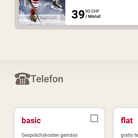
39
90
CHF
/
Monat
Telefon
basic
flat
Gesprächskosten gemäss
gratis t