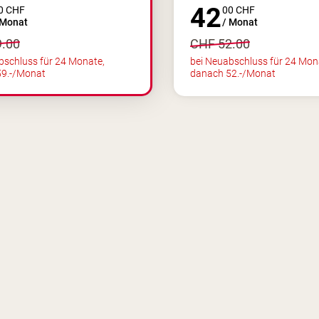
42
0
CHF
00
CHF
Monat
/
Monat
9.00
CHF
52.00
bschluss für 24 Monate,
bei Neuabschluss für 24 Mon
59.-/Monat
danach 52.-/Monat