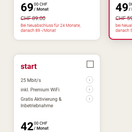
69
49
00
CHF
0
/
Monat
/
CHF
89.00
CHF
5
Bei Neuabschluss für 24 Monate,
bei Neua
danach 89.-/Monat
danach 
start
25 Mbit/s
inkl. Premium WiFi
Gratis Aktivierung &
Inbetriebnahme
42
00
CHF
/
Monat