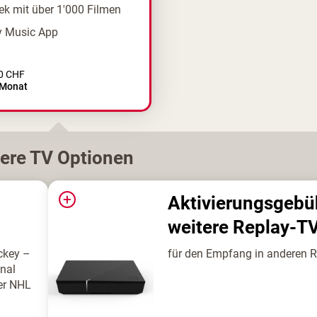
ek mit über 1'000 Filmen
y Music App
0
CHF
Monat
tere
TV
Optionen
+
Aktivierungsgebü
weitere Replay-T
ckey –
für den Empfang in anderen
onal
er NHL