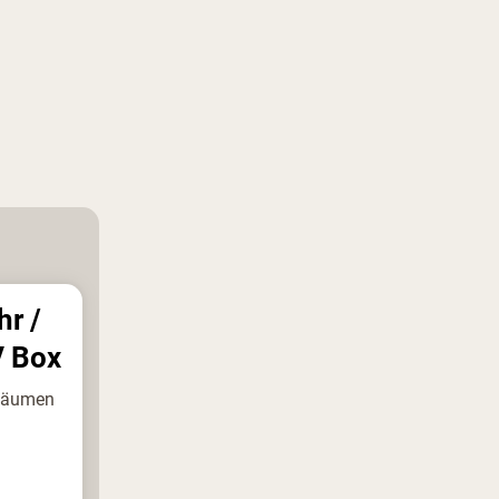
hr /
V Box
 Räumen