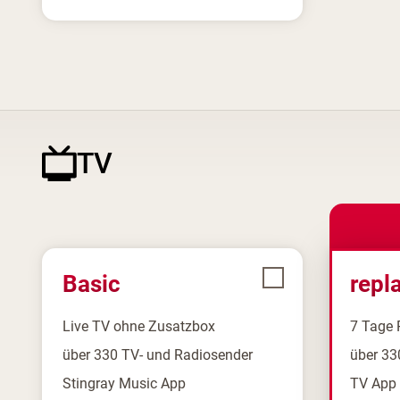
TV
Basic
repl
Live TV ohne Zusatzbox
7 Tage 
über 330 TV- und Radiosender
über 33
Stingray Music App
TV App 