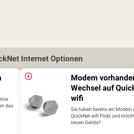
ckNet Internet
Optionen
+
n
Modem vorhanden
Wechsel auf Quic
wifi
ohne
en das
Sie haben bereits ein Modem
QuickNet wifi Pods und möcht
neuen Geräte?