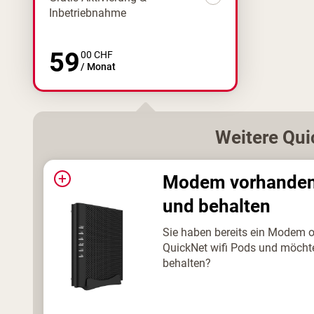
Inbetriebnahme
59
00
CHF
/
Monat
Weitere
Qui
+
Modem vorhande
und behalten
Sie haben bereits ein Modem 
QuickNet wifi Pods und möcht
behalten?