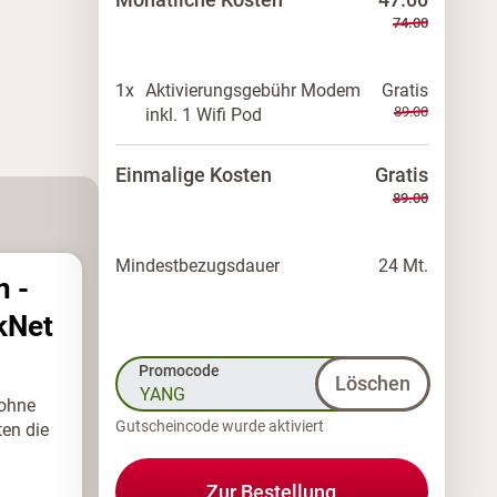
74.00
1x
Aktivierungsgebühr Modem
Gratis
89.00
inkl. 1 Wifi Pod
Einmalige Kosten
Gratis
89.00
Mindestbezugsdauer
24 Mt.
 -
kNet
Promocode
Löschen
 ohne
Gutscheincode wurde aktiviert
en die
Zur Bestellung