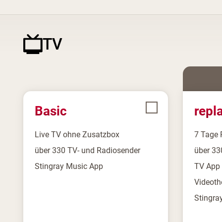
TV
Basic
repl
Live TV ohne Zusatzbox
7 Tage 
über 330 TV- und Radiosender
über 33
Stingray Music App
TV App 
Videoth
Stingra