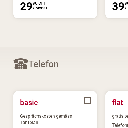
29
39
90
CHF
9
/
Monat
/
Telefon
basic
flat
Gesprächskosten gemäss
gratis t
Tarifplan
Telefon