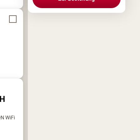
TH
QN WiFi